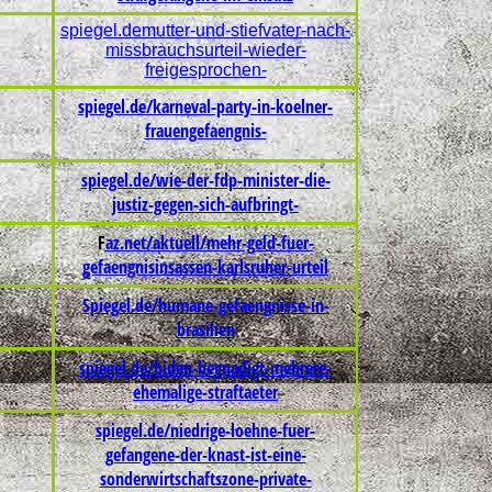
spiegel.demutter-und-stiefvater-nach-
missbrauchsurteil-wieder-
freigesprochen-
spiegel.de/karneval-party-in-koelner-
frauengefaengnis-
spiegel.de/wie-der-fdp-minister-die-
justiz-gegen-sich-aufbringt-
F
az.net/aktuell/mehr-geld-fuer-
gefaengnisinsassen-karlsruher-urteil
Spiegel.de/humane-gefaengnisse-in-
brasilien
spiegel.de/biden-begnadigt-mehrere-
ehemalige-straftaeter
spiegel.de/niedrige-loehne-fuer-
gefangene-der-knast-ist-eine-
sonderwirtschaftszone-private-