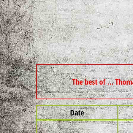
The best of ... Thom
Date