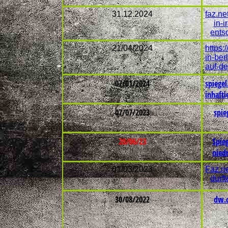
31.12.2024
faz.ne
in-i
ents
21/04/2024
https:
in-ber
auf-d
07/01/2024
spiegel
inhafti
07/07/2023
spie
20/06/23
Spie
nied
01/03/2023
Faz.ne
durft
30/08/2022
dw.c