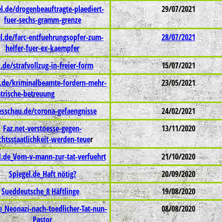
l.de/drogenbeauftragte-plaediert-
29/07/2021
fuer-sechs-gramm-grenze
el.de/farc-entfuehrungsopfer-zum-
28/07/2021
helfer-fuer-ex-kaempfer
o.de/strafvollzug-in-freier-form
15/07/2021
l.de/kriminalbeamte-fordern-mehr-
23/05/2021
atrische-betreuung
esschau.de/corona-gefaengnisse
24/02/2021
Faz.net-verstoesse-gegen-
13/11/2020
chtsstaatlichkeit-werden-teue
r
l.de_Vom-v-mann-zur-tat-verfuehrt
21/10/2020
Spiegel.de_Haft nötig?
20/09/2020
Sueddeutsche_8 Häftlinge
19/08/2020
de_Neonazi-nach-toedlicher-Tat-nun-
08/08/2020
Pastor