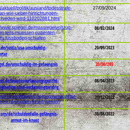
t/aktuell/politik/ausland/todesstrafe-
27/09/2024
ran-wie-ueber-hinrichtungen-
chieden-wird-110202881.html
//www.spiegel.de/massregelvollzug-
08/02/2024
lin-teils-muessen-patienten-
em-fussboden-schlafen
.de/justiz/usa-unschuldig-
20/09/2023
erter
gel.de/unschuldig-im-gefaengnis
20/06/203
gel.de/bundesverfassungsgericht-
08/04/2023
rigloehne-sind-verfassungswidrig
t//kriminalitaet/sicherungsverwahrter-
31/12/2022
e-nicht-stunden-fixiert-werden
om/de/schuldenfalle-gefängnis-
30/08/2022
armut-im-knast