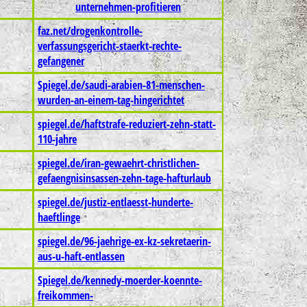
unternehmen-profitieren
faz.net/drogenkontrolle-
verfassungsgericht-staerkt-rechte-
gefangener
Spiegel.de/saudi-arabien-81-menschen-
wurden-an-einem-tag-hingerichtet
spiegel.de/haftstrafe-reduziert-zehn-statt-
110-jahre
spiegel.de/iran-gewaehrt-christlichen-
gefaengnisinsassen-zehn-tage-hafturlaub
spiegel.de/justiz-entlaesst-hunderte-
haeftlinge
spiegel.de/96-jaehrige-ex-kz-sekretaerin-
aus-u-haft-entlassen
Spiegel.de/kennedy-moerder-koennte-
freikommen-