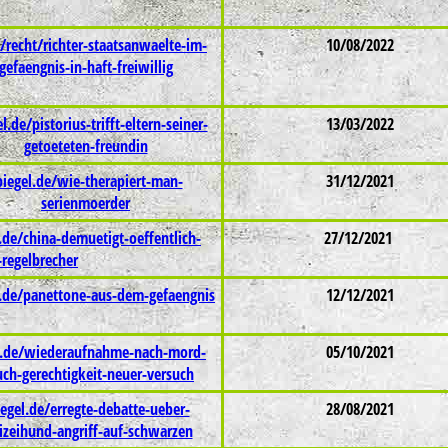
e/recht/richter-staatsanwaelte-im-
10/08/2022
gefaengnis-in-haft-freiwillig
l.de/pistorius-trifft-eltern-seiner-
13/03/2022
getoeteten-freundin
piegel.de/wie-therapiert-man-
31/12/2021
serienmoerder
.de/china-demuetigt-oeffentlich-
27/12/2021
-regelbrecher
l.de/panettone-aus-dem-gefaengnis
12/12/2021
l.de/wiederaufnahme-nach-mord-
05/10/2021
uch-gerechtigkeit-neuer-versuch
iegel.de/erregte-debatte-ueber-
28/08/2021
izeihund-angriff-auf-schwarzen