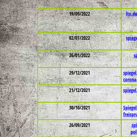
19/09/2022
lto.d
02/07/2022
spiege
26/01/2022
s
29/12/2021
spiegel
corona
21/12/2021
spiege
30/10/2021
Spiege
freispr
26/09/2021
sp
pol