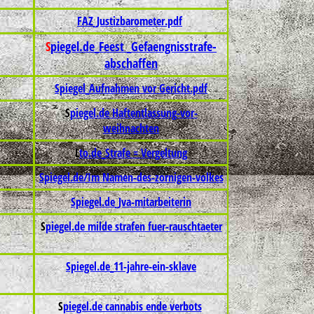
FAZ_Justizbarometer.pdf
S
piegel.de_Feest _Gefaengnisstrafe-
abschaffen
Spiegel_Aufnahmen vor Gericht.pdf
S
piegel.de Haftentlassung-vor-
weihnachten
L
to.de_Strafe = Vergeltung
Spiegel.de/Im Namen-des-zornigen-volkes
Spiegel.de_Jva-mitarbeiterin
S
piegel.de milde strafen fuer-rauschtaeter
Spiegel.de_11-jahre-ein-sklave
S
piegel.de cannabis ende verbots