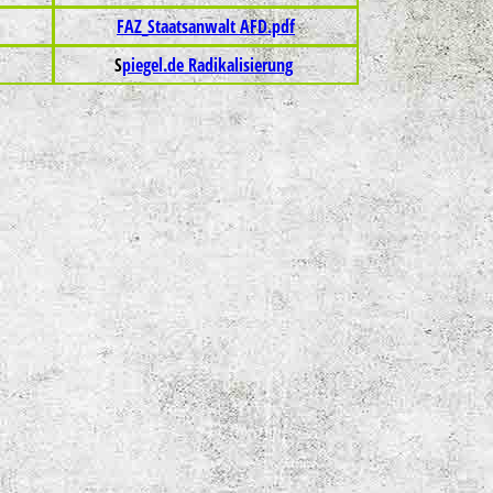
FAZ_Staatsanwalt AFD.pdf
S
piegel.de Radikalisierung