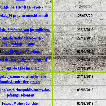
S
piegel.de_ Fischer Fall-Yves-R
24/07/20
el.de_14-jahre-zu-unrecht-in-haft
25/02/20
l.de_ Straftaten-von-jugendlichen-
29/12/2019
piegel.de Nationalitaet-eines-
22/12/2019
verdaechtigen-nennen
L
to.de_Mehlr als Vergeltung
07/09/2019
gel.de_Unschuldig im Gefängnisl
22/08/2019
S
piegel.de_Cello im Knast
26/04/2019
gel.de_warum-verschaerfen-alle-
21/12/2018
bundeslaender-ihre-gesetze
l.de/geschichte/public-enemy-das-
09/08/2018
gefaengnis-konzert
F
az.net Medien Gerichte
05/02/2018