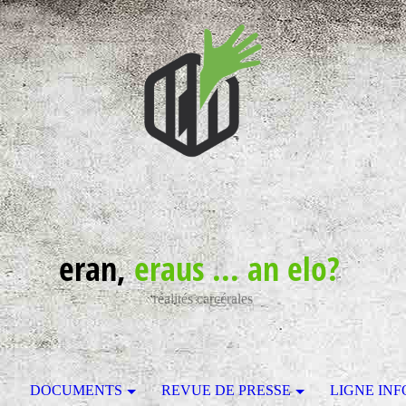
eran,
eraus ... an elo?
réalités carcérales
S
DOCUMENTS
REVUE DE PRESSE
LIGNE INF