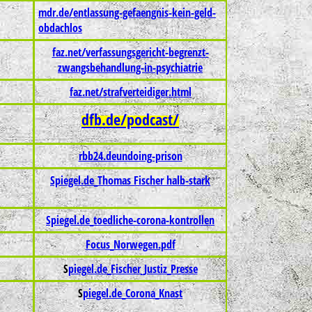
mdr.de/entlassung-gefaengnis-kein-geld-
obdachlos
faz.net/verfassungsgericht-begrenzt-
zwangsbehandlung-in-psychiatrie
faz.net/strafverteidiger.html
dfb.de/podcast/
rbb24.deundoing-prison
Spiegel.de_Thomas Fischer halb-stark
Spiegel.de_toedliche-corona-kontrollen
Focus_Norwegen.pdf
S
piegel.de_Fischer_Justiz_Presse
S
piegel.de_Corona_Knast