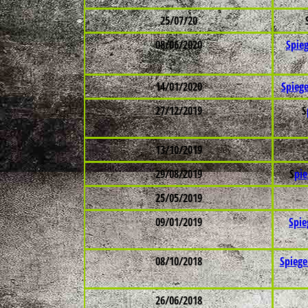
25/07/20
08/06/2020
Spieg
14/01/2020
Spiege
27/12/2019
S
13/10/2019
29/08/2019
S
pie
25/05/2019
09/01/2019
Spie
08/10/2018
Spiege
26/06/2018