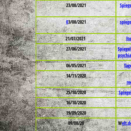
23/08/2021
Spiege
0
3/08/2021
spieg
21/07/2021
lt
27/06/2021
Spiege
psychi
06/05/2021
Tag
14/11/2020
re
25/10/2020
Spiege
16/10/2020
19/09/2020
09/08/20
W
elt.