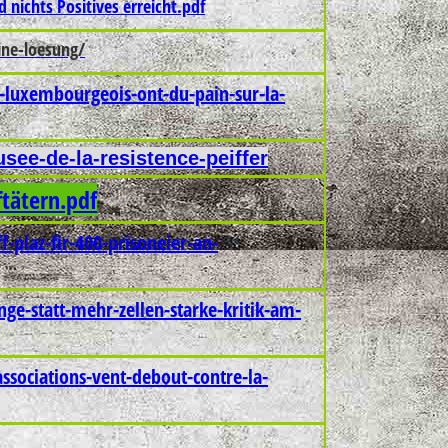
 nichts Positives erreicht.pdf
ine-loesung/
us-luxembourgeois-ont-du-pain-sur-la-
ee-de-la-resistence-peiffer
tätern.pdf
plaz-fir-400-prisoneier-an-
nge-statt-mehr-zellen-starke-kritik-am-
associations-vent-debout-contre-la-