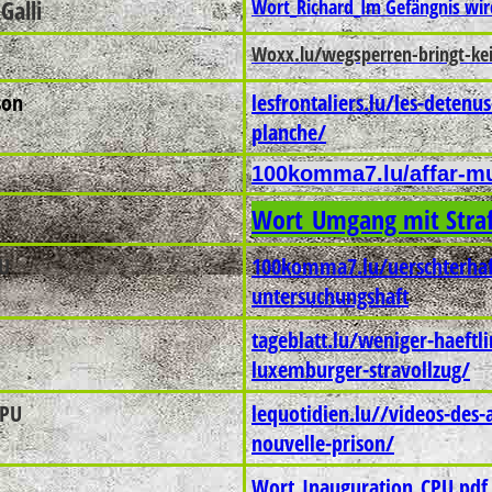
Galli
Wort_Richard_Im Gefängnis wird
Woxx.lu/wegsperren-bringt-ke
son
lesfrontaliers.lu/les-deten
planche/
100komma7.lu/affar-mus
Wort_Umgang mit Straf
PU
100komma7.lu/uerschterhaff-
untersuchungshaft
tageblatt.lu/weniger-haeftli
luxemburger-stravollzug/
CPU
lequotidien.lu//videos-des-
nouvelle-prison/
Wort_Inauguration_CPU.pdf