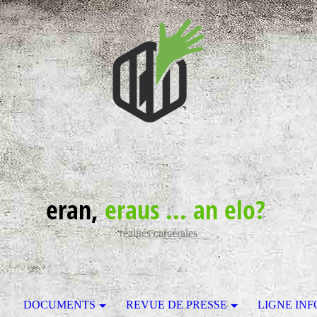
eran,
eraus ... an elo?
réalités carcérales
S
DOCUMENTS
REVUE DE PRESSE
LIGNE INF