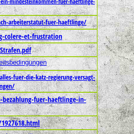
er-ein-mindesteinkommen-fuer-haeftlinge-
ch-arbeiterstatut-fuer-haeftlinge/
g-colere-et-frustration
Strafen.pdf
itsbedingungen
lles-fuer-die-katz-regierung-versagt-
ingen/
e-bezahlung-fuer-haeftlinge-in-
a/1927618.html