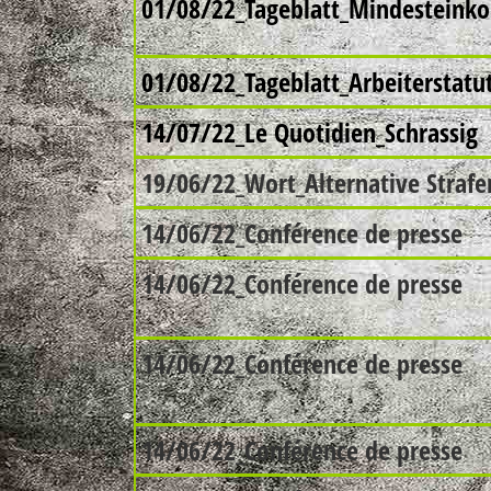
01/08/22_Tageblatt_Mindesteink
01/08/22_Tageblatt_Arbeiterstatu
14/07/22_Le Quotidien_Schrassig
19/06/22_Wort_Alternative Strafe
14/06/22_Conférence de presse
14/06/22_Conférence de presse
14/06/22_Conférence de presse
14/06/22_Conférence de presse