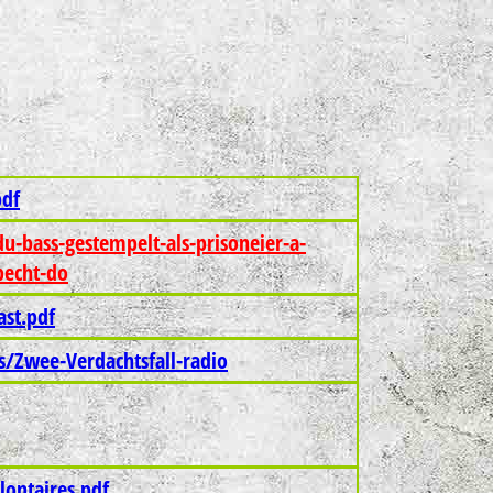
pdf
u-bass-gestempelt-als-prisoneier-a-
becht-do
st.pdf
/Zwee-Verdachtsfall-radio
lontaires.pdf