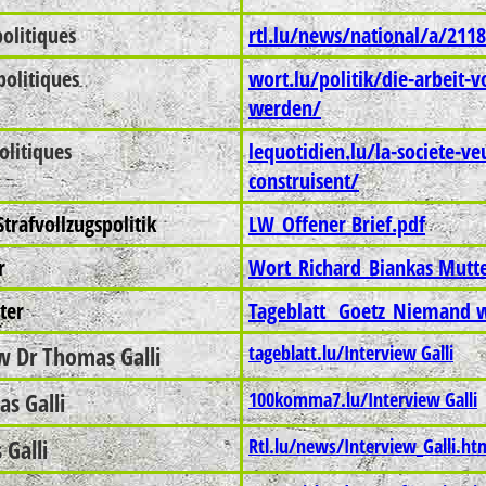
olitiques
rtl.lu/news/national/a/211
politique
s
wort.lu/politik/die-arbeit-v
werden/
olitiques
lequotidien.lu/la-societe-veu
construisent/
trafvollzugspolitik
LW_Offener Brief.pdf
r
Wort_Richard_Biankas Mutte
ter
Tageblatt_ Goetz_Niemand w
w Dr Thomas Galli
tageblatt.lu/Interview Galli
s Galli
100komma7.lu/Interview Galli
Galli
Rtl.lu/news/Interview_Galli.ht