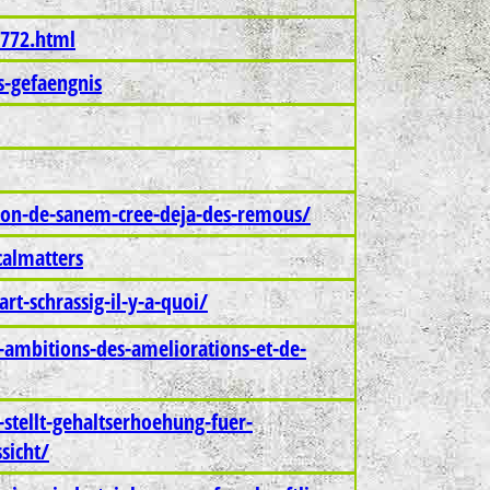
8772.html
s-gefaengnis
ison-de-sanem-cree-deja-des-remous/
calmatters
art-schrassig-il-y-a-quoi/
s-ambitions-des-ameliorations-et-de-
n-stellt-gehaltserhoehung-fuer-
sicht/