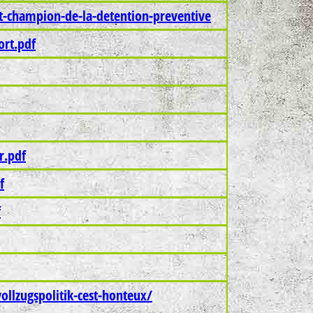
st-champion-de-la-detention-preventive
ort.pdf
r.pdf
f
f
llzugspolitik-cest-honteux/