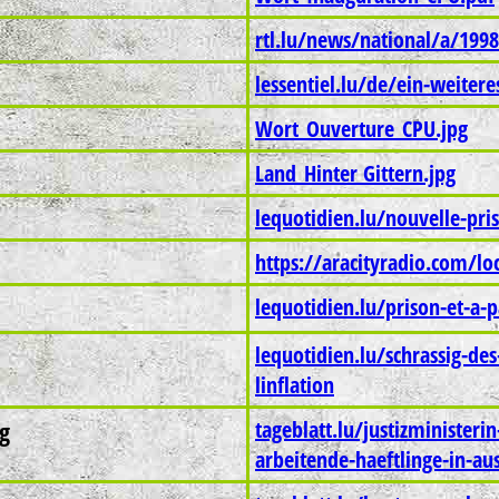
rtl.lu/news/national/a/199
lessentiel.lu/de/ein-weitere
Wort_Ouverture_CPU.jpg
Land_Hinter Gittern.jpg
lequotidien.lu/nouvelle-pr
https://aracityradio.com/lo
lequotidien.lu/prison-et-a-p
lequotidien.lu/schrassig-de
linflation
g
tageblatt.lu/justizministeri
arbeitende-haeftlinge-in-aus