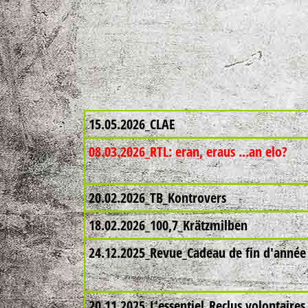
15.05.2026_CLAE
08.03.2026_RTL: eran, eraus ...an elo?
20.02.2026_TB_Kontrovers
18.02.2026_100,7_Krätzmilben
24.12.2025_Revue_Cadeau de fin d'année
20.11.2025_L'essentiel_Reclus volontaires