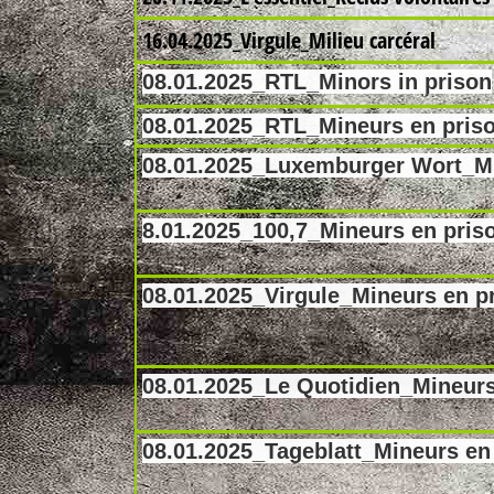
16.04.2025_Virgule_Milieu carcéral
08.01.2025_RTL_Minors in prison
08.01.2025_RTL_Mineurs en pris
08.01.2025_Luxemburger Wort_Mi
8.01.2025_100,7_Mineurs en pris
08.01.2025_Virgule_Mineurs en p
08.01.2025_Le Quotidien_Mineurs
08.01.2025_Tageblatt_Mineurs en