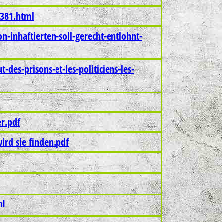
8381.html
on-inhaftierten-soll-gerecht-entlohnt-
t-des-prisons-et-les-politiciens-les-
r.pdf
ird sie finden.pdf
ml