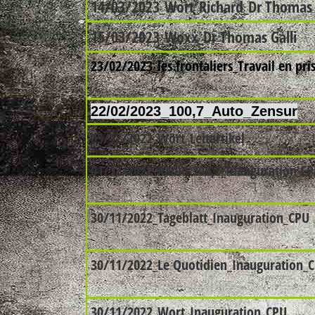
14/03/2023_Wort_Richard_Dr Thomas 
15/03/2023_Woxx_Dr Thomas Galli
23/02/2023_les frontaliers_Travail en pri
22/02/2023_100,7_Auto_Zensur
05/12/2022_Wort_Leitartikel
01/12/2022_Radio 100,7_Inauguration C
30/11/2022_Tageblatt_Inauguration_CPU
30/11/2022_Le Quotidien_Inauguration_
30/11/2022_Wort_Inauguration_CPU