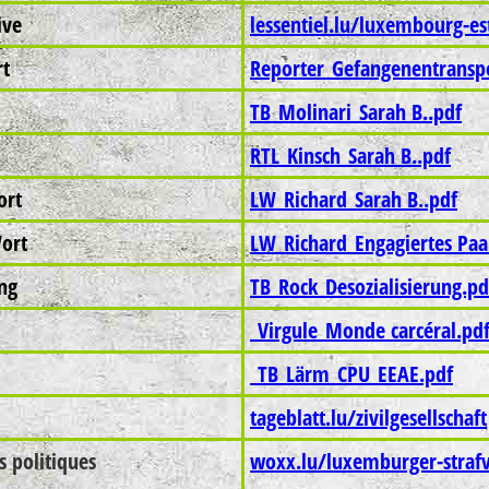
ive
lessentiel.lu/luxembourg-e
rt
Reporter_Gefangenentransp
TB_Molinari_Sarah B..pdf
RTL_Kinsch_Sarah B..pdf
ort
LW_Richard_Sarah B..pdf
ort
LW_Richard_Engagiertes Paa
ung
TB_Rock_Desozialisierung.pd
_Virgule_Monde carcéral.pd
_TB_Lärm_CPU_EEAE.pdf
tageblatt.lu/zivilgesellschaft
 politiques
woxx.lu/luxemburger-strafvo