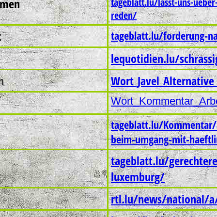
omen
tageblatt.lu/lasst-uns-ueb
reden/
t
tageblatt.lu/forderung-na
lequotidien.lu/schrassi
n
Wort_Javel_Alternative 
Wort_Kommentar_Arbe
tageblatt.lu/Kommentar/a
beim-umgang-mit-haeftl
tageblatt.lu/gerechter
luxemburg/
rtl.lu/news/national/