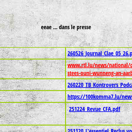
eeae ... dans le presse
260526_Journal_Clae_05_26.
www.rtl.lu/news/national/d
stees-ouni-wunneng-an-aar
260220_TB_Kontrovers_Podca
https://100komma7.lu/news
251224_Revue_CFA.pdf
251120_L'essentiel_Reclus vo