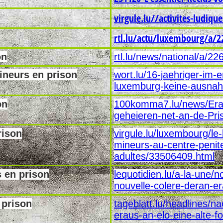
virgule.lu//activites-ludiqu
rtl.lu/actu/luxembourg/a/2
on
rtl.lu/news/national/a/2
neurs en prison
wort.lu/16-jaehriger-im
luxemburg-keine-ausna
on
100komma7.lu/news/Eran
geheieren-net-an-de-Pr
rison
virgule.lu/luxembourg/le
mineurs-au-centre-penite
adultes/33506409.html
 en prison
lequotidien.lu/a-la-une/
nouvelle-colere-deran-er
 prison
tageblatt.lu/headlines/na
eraus-an-elo-eine-alte-f