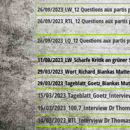
26/09/2023_LW_12 Questions aux partis p
26/09/2023_RTL_12 Questions aux partis 
26/09/2023_LQ_12 Questions aux partis p
11/09/2023_LW_Scharfe Kritik an grüner S
29/03/2023_Wort_Richard_Biankas Mutte
29
/03/2023_Tageblatt_Goetz_Biankas Mut
15/03/2023_Tageblatt_Goetz_Intervie
15/03/2023_100,7_Interview Dr Thoma
14/03/2023_RTL_Interview Dr Thomas 