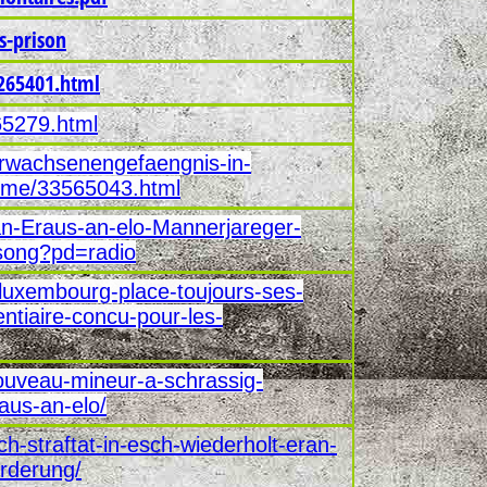
es-prison
265401.html
265279.html
-erwachsenengefaengnis-in-
hme/33565043.html
-Eraus-an-elo-Mannerjareger-
isong?pd=radio
-luxembourg-place-toujours-ses-
ntiaire-concu-pour-les-
nouveau-mineur-a-schrassig-
aus-an-elo/
ch-straftat-in-esch-wiederholt-eran-
orderung/